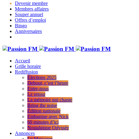
Devenir membre
Membres affaires
Souper annuel
Offres d’emploi
Bingo
Anniversaires
Accueil
Grille horaire
Rediffusion
Élections 2025
Debout, c’est l’heure
Entre-nous
Le retour
La mémoire qui chante
Bring the noise
Édition nationale
Embarque avec Nick
60 minutes d’ici
Nostalgique Odyssée
Annonces
Le Messager