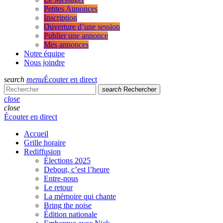
Petites Annonces
Inscription
Ouverture d’une session
Publier une annonce
Mes annonces
Notre équipe
Nous joindre
search
menu
Écouter en direct
search
Rechercher
close
close
Écouter en direct
Accueil
Grille horaire
Rediffusion
Élections 2025
Debout, c’est l’heure
Entre-nous
Le retour
La mémoire qui chante
Bring the noise
Édition nationale