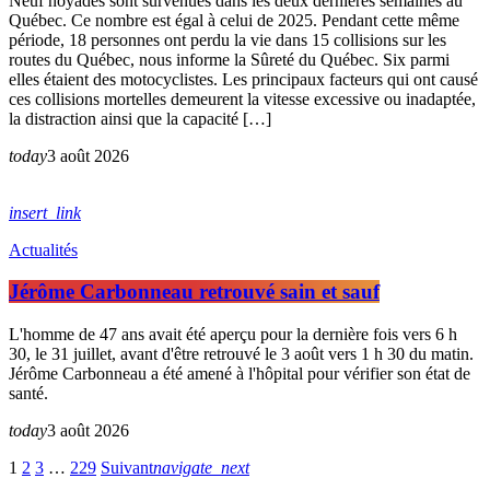
Neuf noyades sont survenues dans les deux dernières semaines au
Québec. Ce nombre est égal à celui de 2025. Pendant cette même
période, 18 personnes ont perdu la vie dans 15 collisions sur les
routes du Québec, nous informe la Sûreté du Québec. Six parmi
elles étaient des motocyclistes. Les principaux facteurs qui ont causé
ces collisions mortelles demeurent la vitesse excessive ou inadaptée,
la distraction ainsi que la capacité […]
today
3 août 2026
insert_link
Actualités
Jérôme Carbonneau retrouvé sain et sauf
L'homme de 47 ans avait été aperçu pour la dernière fois vers 6 h
30, le 31 juillet, avant d'être retrouvé le 3 août vers 1 h 30 du matin.
Jérôme Carbonneau a été amené à l'hôpital pour vérifier son état de
santé.
today
3 août 2026
1
2
3
…
229
Suivant
navigate_next