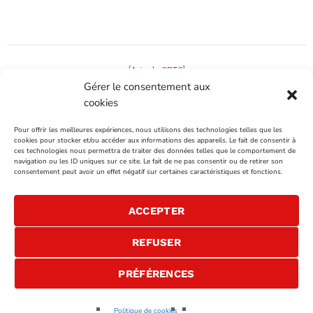
[
Avis du CRTC
]
Gérer le consentement aux
cookies
INTÉGRATION ET INFOGRAPHIE:
FOLO
Pour offrir les meilleures expériences, nous utilisons des technologies telles que les
cookies pour stocker et/ou accéder aux informations des appareils. Le fait de consentir à
ces technologies nous permettra de traiter des données telles que le comportement de
VENTES PUBLICITAIRES
navigation ou les ID uniques sur ce site. Le fait de ne pas consentir ou de retirer son
consentement peut avoir un effet négatif sur certaines caractéristiques et fonctions.
NOUS JOINDRE
ACCEPTER
REFUSER
PRÉFÉRENCES
Passion FM
Politique de cookies