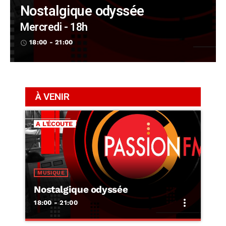
Nostalgique odyssée
Mercredi - 18h
18:00 - 21:00
access_time
À VENIR
MUSIQUE
e
La note blues
more_vert
21:00 - 00:00