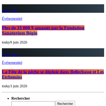
insert_link
Événementiel
Plus de 33 000 $ amassés par la Fondation
Sanatorium Bégin
today
9 juin 2026
insert_link
Événementiel
La Fête de la pêche se déploie dans Bellechasse et Les
Etchemins
today
3 juin 2026
Rechercher
Rechercher