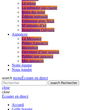
Le retour
La mémoire qui chante
Bring the noise
Édition nationale
Embarque avec Nick
60 minutes d’ici
Nostalgique Odyssée
Annonces
Le Messager
Petites Annonces
Inscription
Ouverture d’une session
Publier une annonce
Mes annonces
Notre équipe
Nous joindre
search
menu
Écouter en direct
search
Rechercher
close
close
Écouter en direct
Accueil
Grille horaire