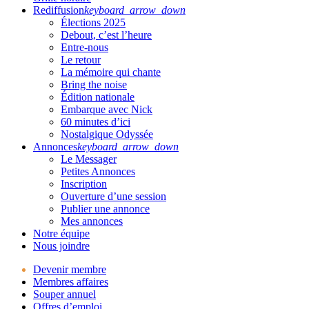
Rediffusion
keyboard_arrow_down
Élections 2025
Debout, c’est l’heure
Entre-nous
Le retour
La mémoire qui chante
Bring the noise
Édition nationale
Embarque avec Nick
60 minutes d’ici
Nostalgique Odyssée
Annonces
keyboard_arrow_down
Le Messager
Petites Annonces
Inscription
Ouverture d’une session
Publier une annonce
Mes annonces
Notre équipe
Nous joindre
Devenir membre
Membres affaires
Souper annuel
Offres d’emploi