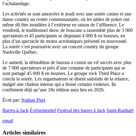
l’achalandage.
Les activités se sont amorcées le jeudi avec une soirée casino et une
danse country au centre communautaire, où les tables de poker ont
même dû être installées à l’extérieur en raison de l’affluence. Le
vendredi, le traditionnel show de boucane a rassemblé plus de 3 000
spectateurs et 45 participants se disputant 4 000 $ en bourses, en
plus d’un spectacle de motos acrobatiques présenté en nouveauté.
La soirée s’est poursuivie avec un concert country du groupe
Nashville Québec.
Le samedi, la démolition de bazous a connu un vif succès avec plus
de 7 000 spectateurs et près d’une centaine de participants qui se
sont partagé 45 000 $ en bourses. Le groupe rock Third Place a
conclu la soirée. Les organisateurs se disent satisfaits de la relance,
malgré une chaleur intense qui a freiné certains visiteurs. Ils
confirment déjà qu’une 18e édition aura lieu en 2026.
Écrit par:
Nathan Piret
Barres-à-Jack
Événementiel
Festival des barres à Jack
Saint-Raphaël
email
Articles similaires