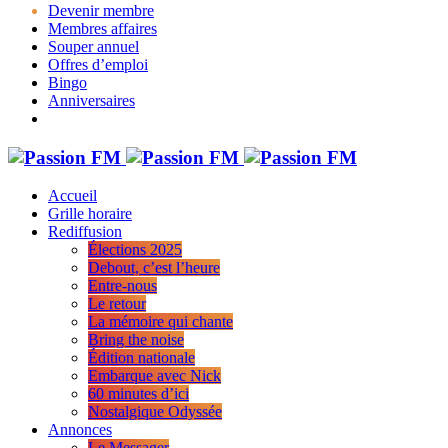
Devenir membre
Membres affaires
Souper annuel
Offres d’emploi
Bingo
Anniversaires
Accueil
Grille horaire
Rediffusion
Élections 2025
Debout, c’est l’heure
Entre-nous
Le retour
La mémoire qui chante
Bring the noise
Édition nationale
Embarque avec Nick
60 minutes d’ici
Nostalgique Odyssée
Annonces
Le Messager