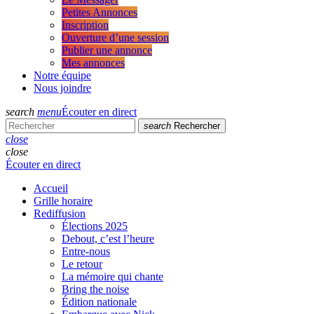
Petites Annonces
Inscription
Ouverture d’une session
Publier une annonce
Mes annonces
Notre équipe
Nous joindre
search
menu
Écouter en direct
search
Rechercher
close
close
Écouter en direct
Accueil
Grille horaire
Rediffusion
Élections 2025
Debout, c’est l’heure
Entre-nous
Le retour
La mémoire qui chante
Bring the noise
Édition nationale