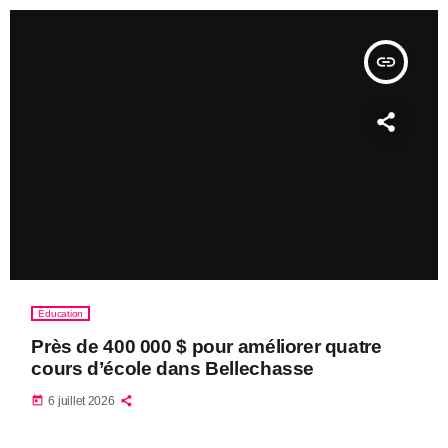
insert_link
Éducation
Près de 400 000 $ pour améliorer quatre
cours d’école dans Bellechasse
today
6 juillet 2026