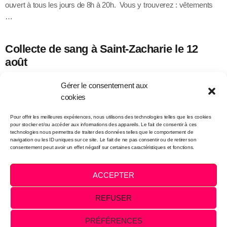
ouvert à tous les jours de 8h à 20h. Vous y trouverez : vêtements
…
Collecte de sang à Saint-Zacharie le 12
août
Héma-Québec vous invite à participer à une collecte de sang le
Gérer le consentement aux
mercredi 12 août au Centre municipal des loisirs -Aréna, situé au
cookies
679, 12e Avenue …
Pour offrir les meilleures expériences, nous utilisons des technologies telles que les cookies
pour stocker et/ou accéder aux informations des appareils. Le fait de consentir à ces
technologies nous permettra de traiter des données telles que le comportement de
navigation ou les ID uniques sur ce site. Le fait de ne pas consentir ou de retirer son
consentement peut avoir un effet négatif sur certaines caractéristiques et fonctions.
Intégration et infographie:
FOLO
ACCEPTER
VENTES PUBLICITAIRES
NOUS JOINDRE
REFUSER
PRÉFÉRENCES