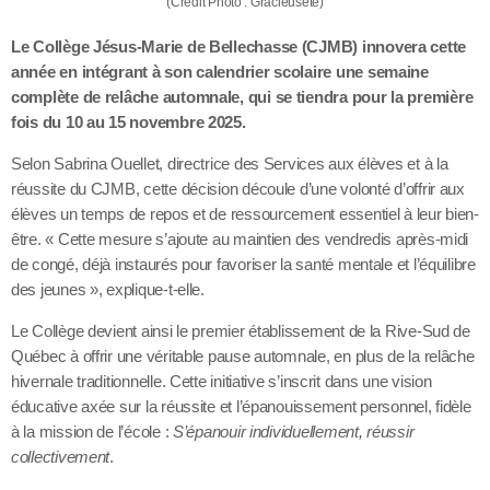
(Crédit Photo : Gracieuseté)
Le Collège Jésus-Marie de Bellechasse (CJMB) innovera cette
année en intégrant à son calendrier scolaire une semaine
complète de relâche automnale, qui se tiendra pour la première
fois du 10 au 15 novembre 2025.
Selon Sabrina Ouellet, directrice des Services aux élèves et à la
réussite du CJMB, cette décision découle d’une volonté d’offrir aux
élèves un temps de repos et de ressourcement essentiel à leur bien-
être. « Cette mesure s’ajoute au maintien des vendredis après-midi
de congé, déjà instaurés pour favoriser la santé mentale et l’équilibre
des jeunes », explique-t-elle.
Le Collège devient ainsi le premier établissement de la Rive-Sud de
Québec à offrir une véritable pause automnale, en plus de la relâche
hivernale traditionnelle. Cette initiative s’inscrit dans une vision
éducative axée sur la réussite et l’épanouissement personnel, fidèle
à la mission de l’école :
S’épanouir individuellement, réussir
collectivement
.