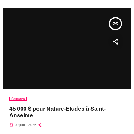
insert_link
Éducation
45 000 $ pour Nature-Études à Saint-
Anselme
today
20 juillet 2026