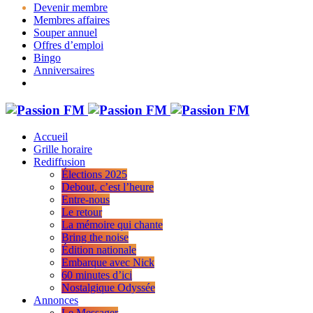
Devenir membre
Membres affaires
Souper annuel
Offres d’emploi
Bingo
Anniversaires
Accueil
Grille horaire
Rediffusion
Élections 2025
Debout, c’est l’heure
Entre-nous
Le retour
La mémoire qui chante
Bring the noise
Édition nationale
Embarque avec Nick
60 minutes d’ici
Nostalgique Odyssée
Annonces
Le Messager