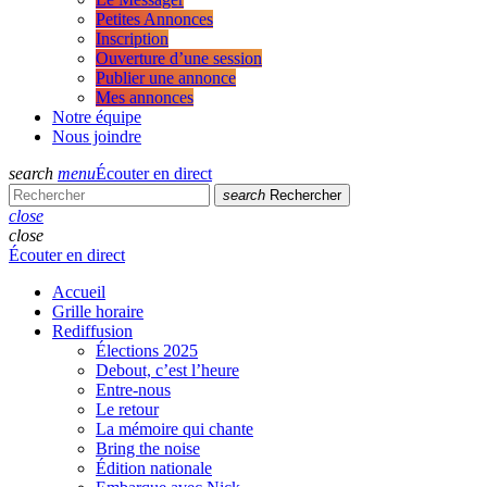
Petites Annonces
Inscription
Ouverture d’une session
Publier une annonce
Mes annonces
Notre équipe
Nous joindre
search
menu
Écouter en direct
search
Rechercher
close
close
Écouter en direct
Accueil
Grille horaire
Rediffusion
Élections 2025
Debout, c’est l’heure
Entre-nous
Le retour
La mémoire qui chante
Bring the noise
Édition nationale