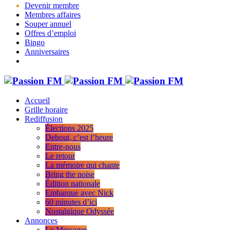
Devenir membre
Membres affaires
Souper annuel
Offres d’emploi
Bingo
Anniversaires
Accueil
Grille horaire
Rediffusion
Élections 2025
Debout, c’est l’heure
Entre-nous
Le retour
La mémoire qui chante
Bring the noise
Édition nationale
Embarque avec Nick
60 minutes d’ici
Nostalgique Odyssée
Annonces
Le Messager