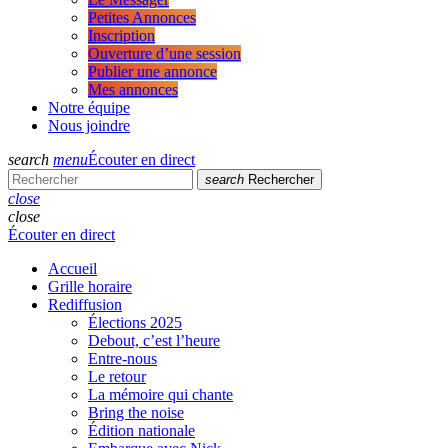
Petites Annonces
Inscription
Ouverture d’une session
Publier une annonce
Mes annonces
Notre équipe
Nous joindre
search
menu
Écouter en direct
search
Rechercher
close
close
Écouter en direct
Accueil
Grille horaire
Rediffusion
Élections 2025
Debout, c’est l’heure
Entre-nous
Le retour
La mémoire qui chante
Bring the noise
Édition nationale