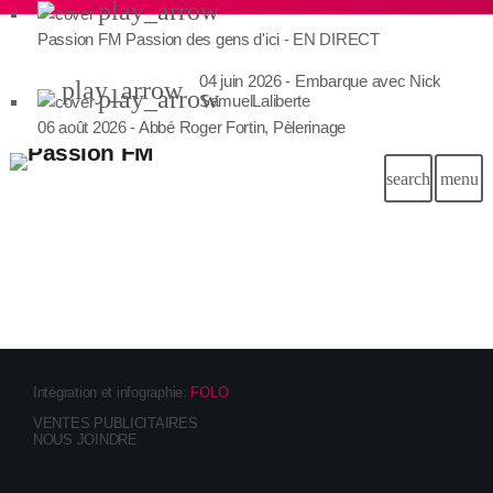
play_arrow
Passion FM
Passion des gens d'ici - EN DIRECT
04 juin 2026 - Embarque avec Nick
play_arrow
play_arrow
SamuelLaliberte
06 août 2026 - Abbé Roger Fortin, Pèlerinage
search
menu
EMBARQUE AVEC NICK
email
Intégration et infographie:
FOLO
VENTES PUBLICITAIRES
NOUS JOINDRE