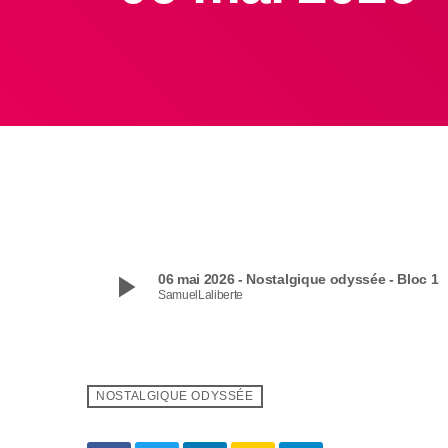
play_arrow
06 mai 2026 - Nostalgique odyssée - Bloc 1
SamuelLaliberte
NOSTALGIQUE ODYSSÉE