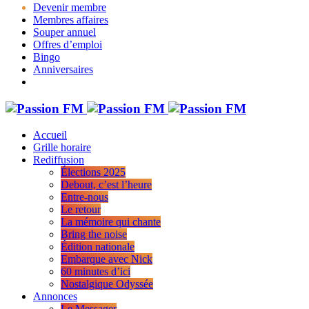
Devenir membre
Membres affaires
Souper annuel
Offres d’emploi
Bingo
Anniversaires
Accueil
Grille horaire
Rediffusion
Élections 2025
Debout, c’est l’heure
Entre-nous
Le retour
La mémoire qui chante
Bring the noise
Édition nationale
Embarque avec Nick
60 minutes d’ici
Nostalgique Odyssée
Annonces
Le Messager