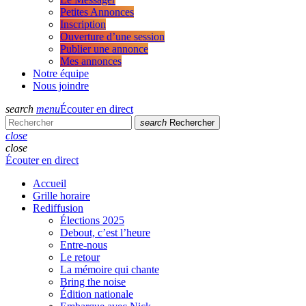
Petites Annonces
Inscription
Ouverture d’une session
Publier une annonce
Mes annonces
Notre équipe
Nous joindre
search
menu
Écouter en direct
search
Rechercher
close
close
Écouter en direct
Accueil
Grille horaire
Rediffusion
Élections 2025
Debout, c’est l’heure
Entre-nous
Le retour
La mémoire qui chante
Bring the noise
Édition nationale