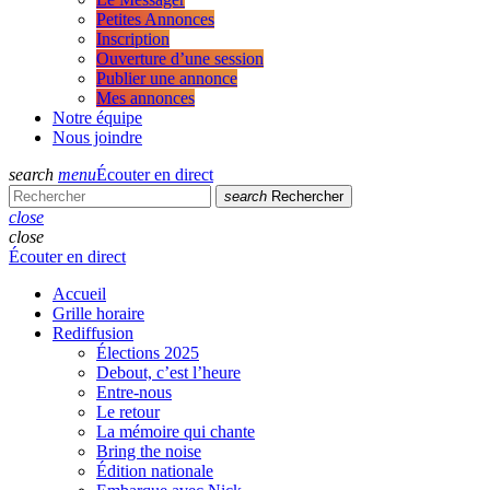
Petites Annonces
Inscription
Ouverture d’une session
Publier une annonce
Mes annonces
Notre équipe
Nous joindre
search
menu
Écouter en direct
search
Rechercher
close
close
Écouter en direct
Accueil
Grille horaire
Rediffusion
Élections 2025
Debout, c’est l’heure
Entre-nous
Le retour
La mémoire qui chante
Bring the noise
Édition nationale