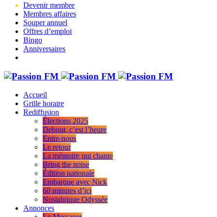
Devenir membre
Membres affaires
Souper annuel
Offres d’emploi
Bingo
Anniversaires
Accueil
Grille horaire
Rediffusion
Élections 2025
Debout, c’est l’heure
Entre-nous
Le retour
La mémoire qui chante
Bring the noise
Édition nationale
Embarque avec Nick
60 minutes d’ici
Nostalgique Odyssée
Annonces
Le Messager