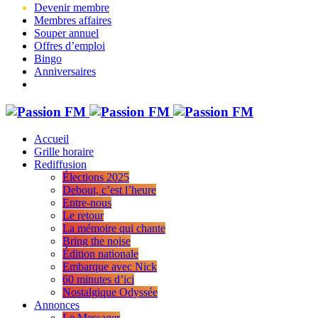
Devenir membre
Membres affaires
Souper annuel
Offres d’emploi
Bingo
Anniversaires
Accueil
Grille horaire
Rediffusion
Élections 2025
Debout, c’est l’heure
Entre-nous
Le retour
La mémoire qui chante
Bring the noise
Édition nationale
Embarque avec Nick
60 minutes d’ici
Nostalgique Odyssée
Annonces
Le Messager