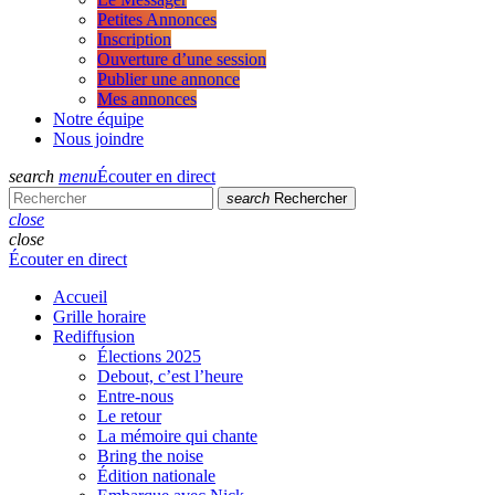
Petites Annonces
Inscription
Ouverture d’une session
Publier une annonce
Mes annonces
Notre équipe
Nous joindre
search
menu
Écouter en direct
search
Rechercher
close
close
Écouter en direct
Accueil
Grille horaire
Rediffusion
Élections 2025
Debout, c’est l’heure
Entre-nous
Le retour
La mémoire qui chante
Bring the noise
Édition nationale