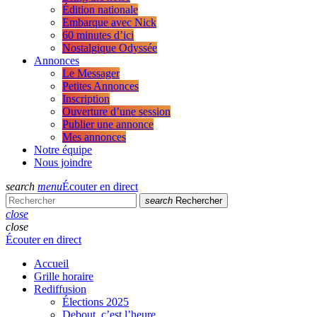
Édition nationale
Embarque avec Nick
60 minutes d’ici
Nostalgique Odyssée
Annonces
Le Messager
Petites Annonces
Inscription
Ouverture d’une session
Publier une annonce
Mes annonces
Notre équipe
Nous joindre
search
menu
Écouter en direct
search
Rechercher
close
close
Écouter en direct
Accueil
Grille horaire
Rediffusion
Élections 2025
Debout, c’est l’heure