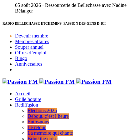
05 août 2026 - Ressourcerie de Bellechasse avec Nadine
Bélanger
RADIO BELLECHASSE-ETCHEMINS
PASSION DES GENS D’ICI
Devenir membre
Membres affaires
Souper annuel
Offres d’emploi
Bingo
Anniversaires
Accueil
Grille horaire
Rediffusion
Élections 2025
Debout, c’est l’heure
Entre-nous
Le retour
La mémoire qui chante
Bring the noise