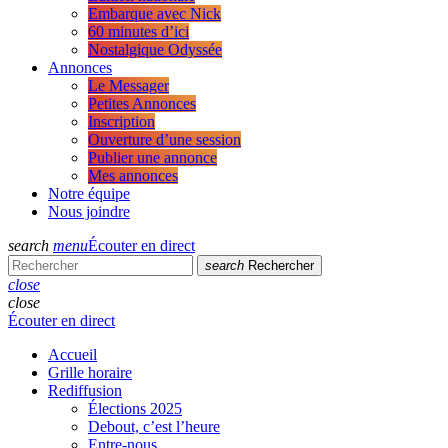
Embarque avec Nick
60 minutes d’ici
Nostalgique Odyssée
Annonces
Le Messager
Petites Annonces
Inscription
Ouverture d’une session
Publier une annonce
Mes annonces
Notre équipe
Nous joindre
search
menu
Écouter en direct
search
Rechercher
close
close
Écouter en direct
Accueil
Grille horaire
Rediffusion
Élections 2025
Debout, c’est l’heure
Entre-nous