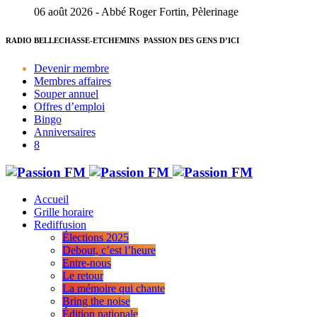
06 août 2026 - Abbé Roger Fortin, Pèlerinage
RADIO BELLECHASSE-ETCHEMINS
PASSION DES GENS D’ICI
Devenir membre
Membres affaires
Souper annuel
Offres d’emploi
Bingo
Anniversaires
Accueil
Grille horaire
Rediffusion
Élections 2025
Debout, c’est l’heure
Entre-nous
Le retour
La mémoire qui chante
Bring the noise
Édition nationale