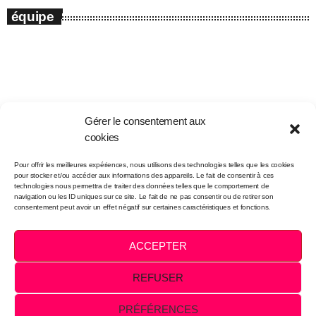
équipe
Gérer le consentement aux
cookies
email
Pour offrir les meilleures expériences, nous utilisons des technologies telles que les cookies
pour stocker et/ou accéder aux informations des appareils. Le fait de consentir à ces
technologies nous permettra de traiter des données telles que le comportement de
navigation ou les ID uniques sur ce site. Le fait de ne pas consentir ou de retirer son
consentement peut avoir un effet négatif sur certaines caractéristiques et fonctions.
Intégration et infographie:
FOLO
ACCEPTER
VENTES PUBLICITAIRES
NOUS JOINDRE
REFUSER
PRÉFÉRENCES