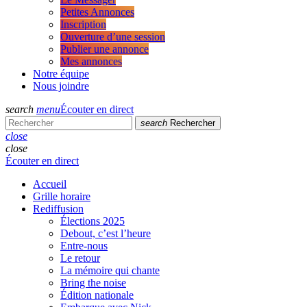
Petites Annonces
Inscription
Ouverture d’une session
Publier une annonce
Mes annonces
Notre équipe
Nous joindre
search
menu
Écouter en direct
search
Rechercher
close
close
Écouter en direct
Accueil
Grille horaire
Rediffusion
Élections 2025
Debout, c’est l’heure
Entre-nous
Le retour
La mémoire qui chante
Bring the noise
Édition nationale