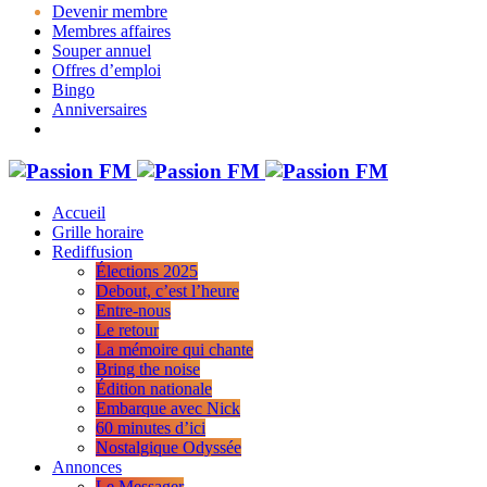
Devenir membre
Membres affaires
Souper annuel
Offres d’emploi
Bingo
Anniversaires
Accueil
Grille horaire
Rediffusion
Élections 2025
Debout, c’est l’heure
Entre-nous
Le retour
La mémoire qui chante
Bring the noise
Édition nationale
Embarque avec Nick
60 minutes d’ici
Nostalgique Odyssée
Annonces
Le Messager