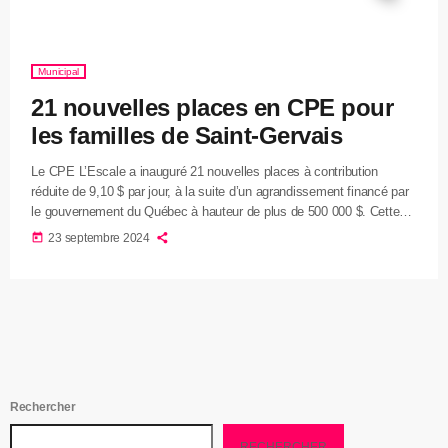
Municipal
21 nouvelles places en CPE pour
les familles de Saint-Gervais
Le CPE L’Escale a inauguré 21 nouvelles places à contribution
réduite de 9,10 $ par jour, à la suite d’un agrandissement financé par
le gouvernement du Québec à hauteur de plus de 500 000 $. Cette
nouvelle capacité permettra d’accueillir 21 enfants, dont 5 poupons
today
23 septembre 2024
de moins de 18 mois, répondant ainsi à la demande croissante des
familles de Saint-Gervais et des environs. La ministre de la Famille,
Suzanne Roy, […]
Rechercher
RECHERCHER