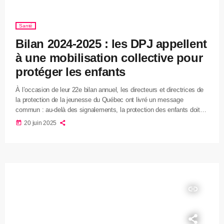
Santé
Bilan 2024-2025 : les DPJ appellent
à une mobilisation collective pour
protéger les enfants
À l’occasion de leur 22e bilan annuel, les directeurs et directrices de
la protection de la jeunesse du Québec ont livré un message
commun : au-delà des signalements, la protection des enfants doit
devenir une responsabilité partagée par l’ensemble de la société.
today
20 juin 2025
Familles, voisins, écoles et milieux communautaires ont tous un rôle
à jouer pour détecter, soutenir et intervenir en amont. Dans
Chaudière-Appalaches, 7 859 signalements ont été traités, soit […]
insert_link