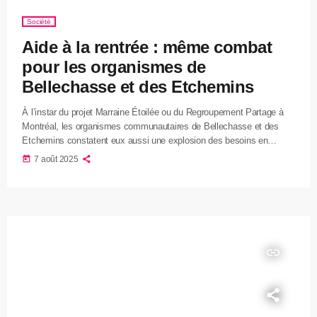
Société
Aide à la rentrée : même combat
pour les organismes de
Bellechasse et des Etchemins
À l’instar du projet Marraine Étoilée ou du Regroupement Partage à
Montréal, les organismes communautaires de Bellechasse et des
Etchemins constatent eux aussi une explosion des besoins en
prévision de la rentrée scolaire. Sur le terrain, plusieurs groupes
today
7 août 2025
comme L’Essentiel des Etchemins ou le Centre d’entraide de
Bellechasse organisent la distribution de sacs d’école et de
fournitures aux familles vulnérables, mais se heurtent aux mêmes
défis que leurs homologues urbains […]
insert_link