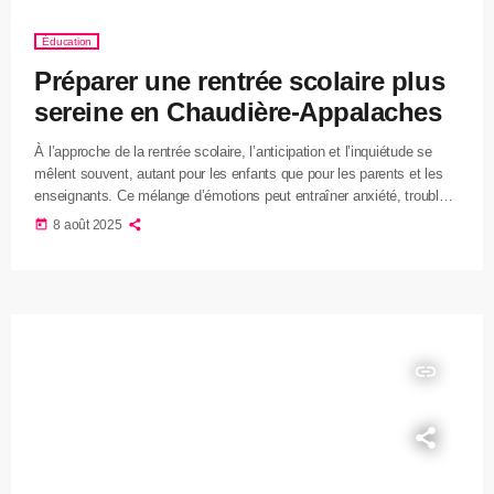
Éducation
Préparer une rentrée scolaire plus
sereine en Chaudière-Appalaches
À l’approche de la rentrée scolaire, l’anticipation et l’inquiétude se
mêlent souvent, autant pour les enfants que pour les parents et les
enseignants. Ce mélange d’émotions peut entraîner anxiété, troubles
du sommeil, irritabilité ou difficultés de concentration. Dans la région
today
8 août 2025
de Chaudière-Appalaches, plusieurs ressources se mobilisent pour
soutenir les familles durant cette période charnière. Les centres de
pédiatrie sociale, présents dans plusieurs municipalités, offrent un
accompagnement psychosocial aux enfants et […]
insert_link