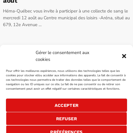
août
Héma-Québec vous invite à participer à une collecte de sang le
mercredi 12 août au Centre municipal des loisirs -Aréna, situé au
679, 12e Avenue …
Gérer le consentement aux
cookies
INTÉGRATION ET INFOGRAPHIE:
FOLO
Pour offrir les meilleures expériences, nous utilisons des technologies telles que les
cookies pour stocker et/ou accéder aux informations des appareils. Le fait de consentir à
ces technologies nous permettra de traiter des données telles que le comportement de
VENTES PUBLICITAIRES
navigation ou les ID uniques sur ce site. Le fait de ne pas consentir ou de retirer son
consentement peut avoir un effet négatif sur certaines caractéristiques et fonctions.
NOUS JOINDRE
ACCEPTER
REFUSER
PRÉFÉRENCES