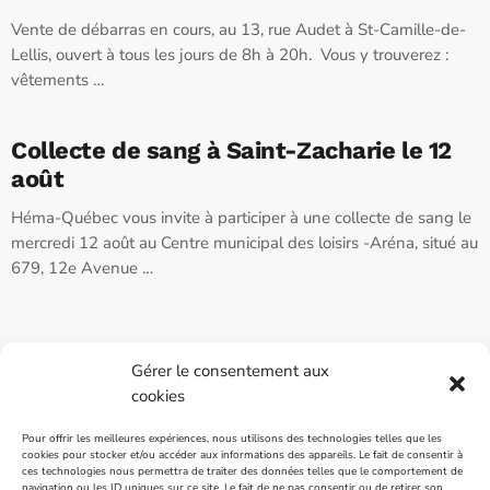
Vente de débarras en cours, au 13, rue Audet à St-Camille-de-
Lellis, ouvert à tous les jours de 8h à 20h. Vous y trouverez :
vêtements …
Collecte de sang à Saint-Zacharie le 12
août
Héma-Québec vous invite à participer à une collecte de sang le
mercredi 12 août au Centre municipal des loisirs -Aréna, situé au
679, 12e Avenue …
Gérer le consentement aux
cookies
INTÉGRATION ET INFOGRAPHIE:
FOLO
Pour offrir les meilleures expériences, nous utilisons des technologies telles que les
cookies pour stocker et/ou accéder aux informations des appareils. Le fait de consentir à
ces technologies nous permettra de traiter des données telles que le comportement de
VENTES PUBLICITAIRES
navigation ou les ID uniques sur ce site. Le fait de ne pas consentir ou de retirer son