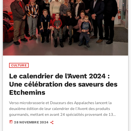
CULTURE
Le calendrier de l’Avent 2024 :
Une célébration des saveurs des
Etchemins
Verso microbrasserie et Douceurs des Appalaches lancent la
deuxième édition de leur calendrier de l'Avent des produits
gourmands, mettant en avant 24 spécialités provenant de 13
producteurs locaux des Etchemins. Cette initiative, dévoilée à
today
28 NOVEMBRE 2024
Lac-Etchemin le 27 novembre, valorise le patrimoine