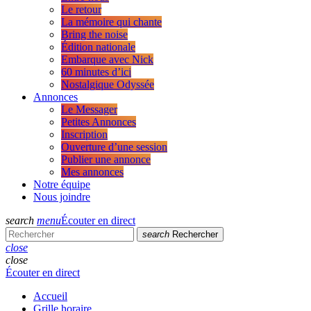
Le retour
La mémoire qui chante
Bring the noise
Édition nationale
Embarque avec Nick
60 minutes d’ici
Nostalgique Odyssée
Annonces
Le Messager
Petites Annonces
Inscription
Ouverture d’une session
Publier une annonce
Mes annonces
Notre équipe
Nous joindre
search
menu
Écouter en direct
search
Rechercher
close
close
Écouter en direct
Accueil
Grille horaire