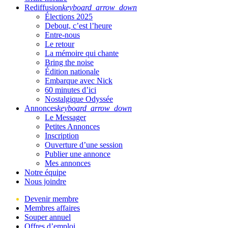
Rediffusion
keyboard_arrow_down
Élections 2025
Debout, c’est l’heure
Entre-nous
Le retour
La mémoire qui chante
Bring the noise
Édition nationale
Embarque avec Nick
60 minutes d’ici
Nostalgique Odyssée
Annonces
keyboard_arrow_down
Le Messager
Petites Annonces
Inscription
Ouverture d’une session
Publier une annonce
Mes annonces
Notre équipe
Nous joindre
Devenir membre
Membres affaires
Souper annuel
Offres d’emploi