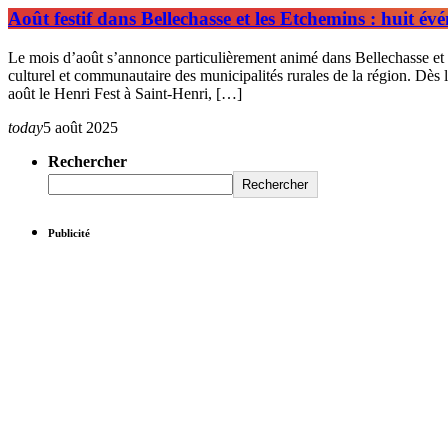
Août festif dans Bellechasse et les Etchemins : huit évé
Le mois d’août s’annonce particulièrement animé dans Bellechasse et l
culturel et communautaire des municipalités rurales de la région. Dès l
août le Henri Fest à Saint-Henri, […]
today
5 août 2025
Rechercher
Rechercher
Publicité