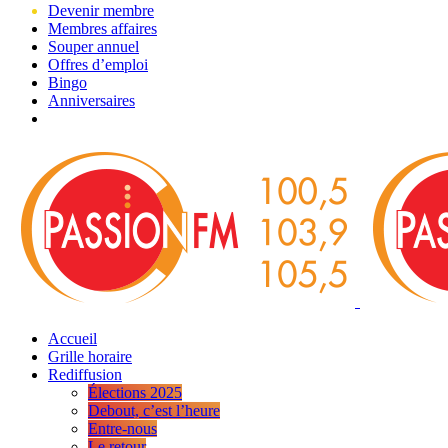
Devenir membre
Membres affaires
Souper annuel
Offres d’emploi
Bingo
Anniversaires
Accueil
Grille horaire
Rediffusion
Élections 2025
Debout, c’est l’heure
Entre-nous
Le retour