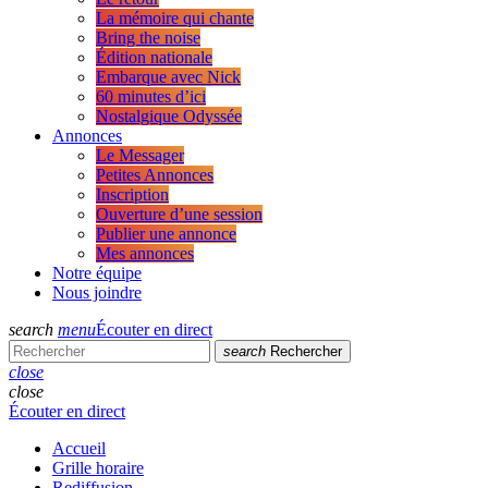
La mémoire qui chante
Bring the noise
Édition nationale
Embarque avec Nick
60 minutes d’ici
Nostalgique Odyssée
Annonces
Le Messager
Petites Annonces
Inscription
Ouverture d’une session
Publier une annonce
Mes annonces
Notre équipe
Nous joindre
search
menu
Écouter en direct
search
Rechercher
close
close
Écouter en direct
Accueil
Grille horaire
Rediffusion