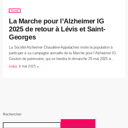
Santé
La Marche pour l’Alzheimer IG
2025 de retour à Lévis et Saint-
Georges
La Société Alzheimer Chaudière-Appalaches invite la population à
participer à sa campagne annuelle de la Marche pour l’Alzheimer IG
Gestion de patrimoine, qui se tiendra le dimanche 25 mai 2025 à
Lévis (Parc Champigny, Saint-Jean-Chrysostome) et Saint-Georges
today
8 mai 2025
(Espace Carpe Diem). L’accueil débutera à 9 h, suivi du départ de la
marche à 10 h. L’objectif est de récolter 25 000 $ par site, afin de
financer les services offerts aux personnes vivant […]
Rechercher
RECHERCHER