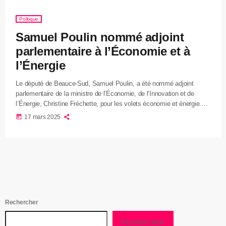
Politique
Samuel Poulin nommé adjoint
parlementaire à l’Économie et à
l’Énergie
Le député de Beauce-Sud, Samuel Poulin, a été nommé adjoint
parlementaire de la ministre de l’Économie, de l’Innovation et de
l’Énergie, Christine Fréchette, pour les volets économie et énergie.
Dans un contexte où l’économie québécoise affiche des signes de
today
17 mars 2025
croissance, mais reste affectée par les tarifs douaniers américains
sur les importations canadiennes, M. Poulin aura pour mission
d’appuyer la ministre dans la protection et le développement
économique de la province. […]
Rechercher
RECHERCHER