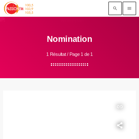
search
menu
Nomination
1 Résultat / Page 1 de 1
insert_link