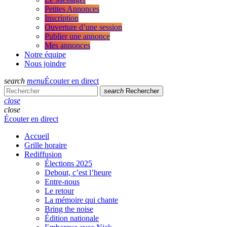
Petites Annonces
Inscription
Ouverture d’une session
Publier une annonce
Mes annonces
Notre équipe
Nous joindre
search
menu
Écouter en direct
search
Rechercher
close
close
Écouter en direct
Accueil
Grille horaire
Rediffusion
Élections 2025
Debout, c’est l’heure
Entre-nous
Le retour
La mémoire qui chante
Bring the noise
Édition nationale