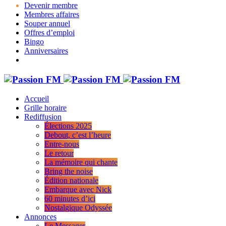
Devenir membre
Membres affaires
Souper annuel
Offres d’emploi
Bingo
Anniversaires
Accueil
Grille horaire
Rediffusion
Élections 2025
Debout, c’est l’heure
Entre-nous
Le retour
La mémoire qui chante
Bring the noise
Édition nationale
Embarque avec Nick
60 minutes d’ici
Nostalgique Odyssée
Annonces
Le Messager