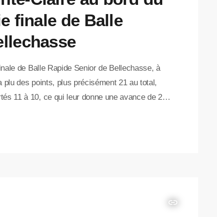
e finale de Balle
ellechasse
finale de Balle Rapide Senior de Bellechasse, à
 plu des points, plus précisément 21 au total,
tés 11 à 10, ce qui leur donne une avance de 2 à
 les place à une victoire de remporter le
insert_link