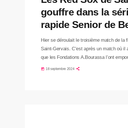
gouffre dans la séri
rapide Senior de B
Hier se déroulait le troisième match de la 
Saint-Gervais. C’est après un match où il a
que les Fondations A.Bourassa l’ont empor
1 dans cette série et donc par le fait-même
18 septembre 2024
today
championnat. C’est demain […]