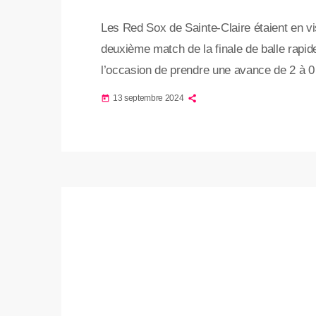
Les Red Sox de Sainte-Claire étaient en vi
deuxième match de la finale de balle rapi
l’occasion de prendre une avance de 2 à 0 
Fondations A.Bourassa qui repartent gagnan
13 septembre 2024
today
série, Saint-Gervais s’étaient faits marque