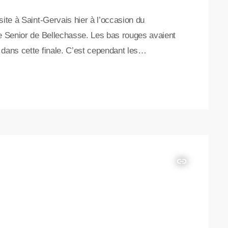
site à Saint-Gervais hier à l’occasion du
de Senior de Bellechasse. Les bas rouges avaient
dans cette finale. C’est cependant les
t de cette joute. Lors de la première partie de la
r 8 points, ils ont donc décidé […]
insert_link