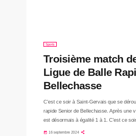
Sports
Troisième match de 
Ligue de Balle Rap
Bellechasse
C’est ce soir à Saint-Gervais que se déroul
rapide Senior de Bellechasse. Après une vic
est désormais à égalité 1 à 1. C’est ce so
chance de prendre l’avance dans cette fina
16 septembre 2024
today