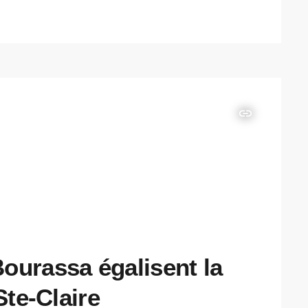
insert_link
ourassa égalisent la
Ste-Claire