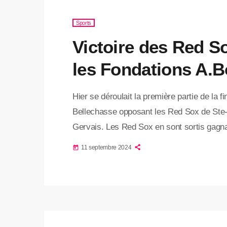
Sports
Victoire des Red So
les Fondations A.B
Hier se déroulait la première partie de la fi
Bellechasse opposant les Red Sox de Ste-
Gervais. Les Red Sox en sont sortis gagnant
en tête, pour le moment, dans cette série,
11 septembre 2024
today
septembre, à St-Gervais, alors les […]