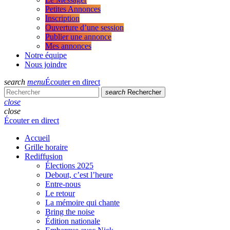
Petites Annonces
Inscription
Ouverture d’une session
Publier une annonce
Mes annonces
Notre équipe
Nous joindre
search
menu
Écouter en direct
search
Rechercher
close
close
Écouter en direct
Accueil
Grille horaire
Rediffusion
Élections 2025
Debout, c’est l’heure
Entre-nous
Le retour
La mémoire qui chante
Bring the noise
Édition nationale