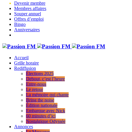
Devenir membre
Membres affaires
Souper annuel
Offres d’emploi
Bingo
Anniversaires
Accueil
Grille horaire
Rediffusion
Élections 2025
Debout, c’est l’heure
Entre-nous
Le retour
La mémoire qui chante
Bring the noise
Édition nationale
Embarque avec Nick
60 minutes d’ici
Nostalgique Odyssée
Annonces
Le Messager