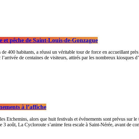
se et pêche de Saint-Louis-de-Gonzague
 400 habitants, a réussi un véritable tour de force en accueillant près d
c l’arrivée de centaines de visiteurs, attirés par les nombreux kiosques d
nements à l’affiche
es Etchemins, alors que huit festivals et événements sont prévus sur l
e 3 août, La Cycloroute s’anime fera escale à Saint-Nérée, avant de concl