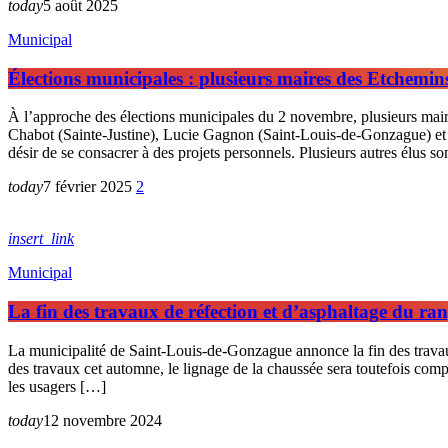
today
5 août 2025
Municipal
Élections municipales : plusieurs maires des Etchemins
À l’approche des élections municipales du 2 novembre, plusieurs mai
Chabot (Sainte-Justine), Lucie Gagnon (Saint-Louis-de-Gonzague) et D
désir de se consacrer à des projets personnels. Plusieurs autres élus s
today
7 février 2025
2
insert_link
Municipal
La fin des travaux de réfection et d’asphaltage du r
La municipalité de Saint-Louis-de-Gonzague annonce la fin des travaux 
des travaux cet automne, le lignage de la chaussée sera toutefois comp
les usagers […]
today
12 novembre 2024