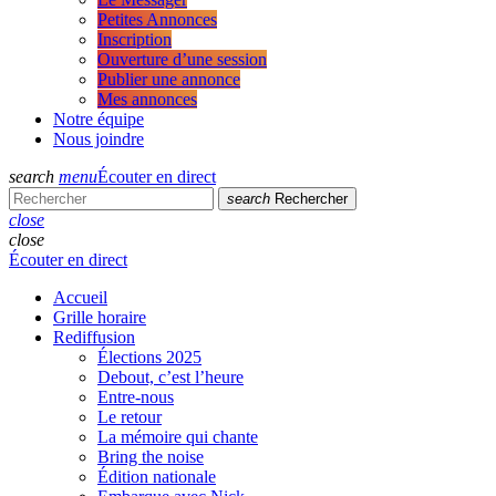
Petites Annonces
Inscription
Ouverture d’une session
Publier une annonce
Mes annonces
Notre équipe
Nous joindre
search
menu
Écouter en direct
search
Rechercher
close
close
Écouter en direct
Accueil
Grille horaire
Rediffusion
Élections 2025
Debout, c’est l’heure
Entre-nous
Le retour
La mémoire qui chante
Bring the noise
Édition nationale