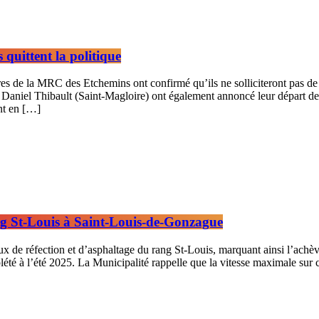
 quittent la politique
res de la MRC des Etchemins ont confirmé qu’ils ne solliciteront pas 
aniel Thibault (Saint-Magloire) ont également annoncé leur départ de la
ont en […]
ang St-Louis à Saint-Louis-de-Gonzague
de réfection et d’asphaltage du rang St-Louis, marquant ainsi l’achèvem
lété à l’été 2025. La Municipalité rappelle que la vitesse maximale sur c