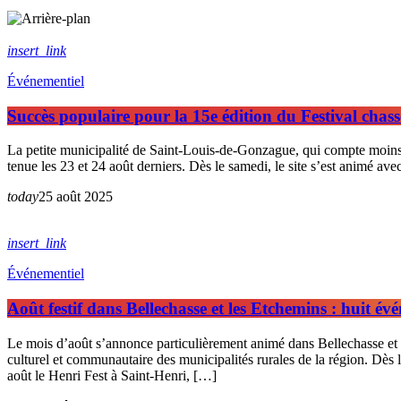
insert_link
Événementiel
Succès populaire pour la 15e édition du Festival chas
La petite municipalité de Saint-Louis-de-Gonzague, qui compte moins de
tenue les 23 et 24 août derniers. Dès le samedi, le site s’est animé ave
today
25 août 2025
insert_link
Événementiel
Août festif dans Bellechasse et les Etchemins : huit évé
Le mois d’août s’annonce particulièrement animé dans Bellechasse et l
culturel et communautaire des municipalités rurales de la région. Dès l
août le Henri Fest à Saint-Henri, […]