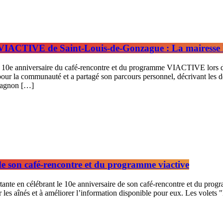
e VIACTIVE de Saint-Louis-de-Gonzague : La mairesse
le 10e anniversaire du café-rencontre et du programme VIACTIVE lors d
s pour la communauté et a partagé son parcours personnel, décrivant les 
Gagnon […]
de son café-rencontre et du programme viactive
e en célébrant le 10e anniversaire de son café-rencontre et du program
 les aînés et à améliorer l’information disponible pour eux. Les volets 