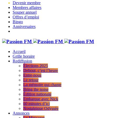
Devenir membre
Membres affaires
Souper annuel
Offres d’emploi
Bingo
Anniversaires
Accueil
Grille horaire
Rediffusion
Élections 2025
Debout, c’est l’heure
Entre-nous
Le retour
La mémoire qui chante
Bring the noise
Édition nationale
Embarque avec Nick
60 minutes d’ici
Nostalgique Odyssée
Annonces
Le Messager