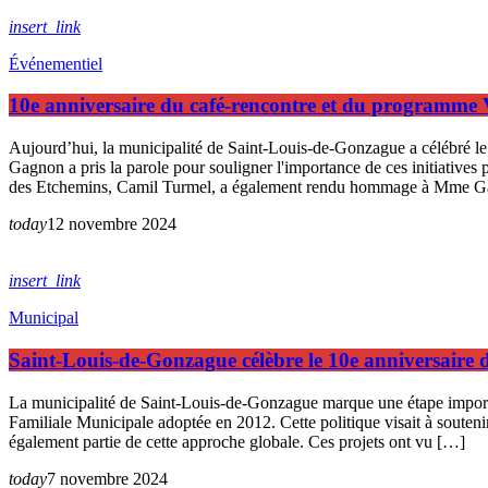
insert_link
Événementiel
10e anniversaire du café-rencontre et du programm
Aujourd’hui, la municipalité de Saint-Louis-de-Gonzague a célébré 
Gagnon a pris la parole pour souligner l'importance de ces initiative
des Etchemins, Camil Turmel, a également rendu hommage à Mme 
today
12 novembre 2024
insert_link
Municipal
Saint-Louis-de-Gonzague célèbre le 10e anniversaire 
La municipalité de Saint-Louis-de-Gonzague marque une étape important
Familiale Municipale adoptée en 2012. Cette politique visait à soutenir
également partie de cette approche globale. Ces projets ont vu […]
today
7 novembre 2024