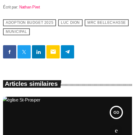
Écrit par:
Nathan Piret
ADOPTION BUDGET 2025
LUC DION
MRC BELLECHASSE
MUNICIPAL
email
Articles similaires
insert_link