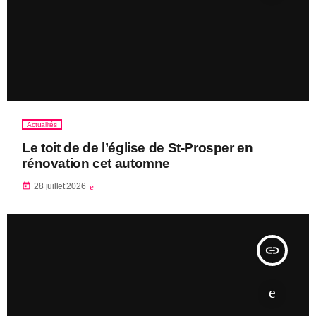
Actualités
Le toit de de l’église de St-Prosper en
rénovation cet automne
today
28 juillet 2026
insert_link