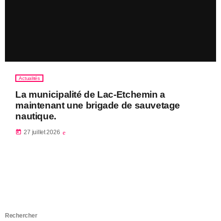
Actualités
La municipalité de Lac-Etchemin a
maintenant une brigade de sauvetage
nautique.
today
27 juillet 2026
Rechercher