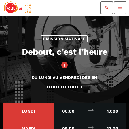
search
menu
ÉMISSION MATINALE
Debout, c’est l’heure
DU LUNDI AU VENDREDI DÈS 6H
trending_flat
LUNDI
06:00
10:00
trending_flat
MARDI
06:00
10:00