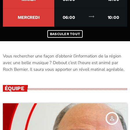
trending_flat
MERCREDI
06:00
10:00
BASCULER TOUT
Vous rechercher une façon d’obtenir l’information de la région
avec une belle musique ? Debout c’est l’heure est animé par
Roch Bernier. Il saura vous apporter un réveil matinal agréable.
ÉQUIPE
person_outline