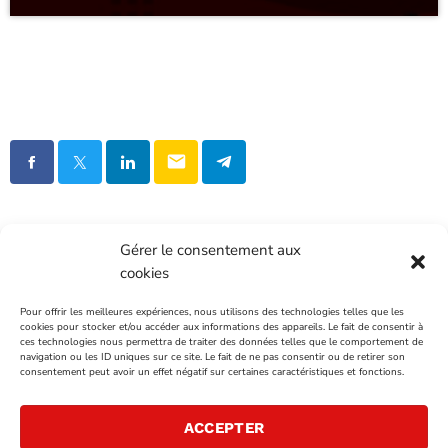
email
Gérer le consentement aux
cookies
INTÉGRATION ET INFOGRAPHIE:
FOLO
Pour offrir les meilleures expériences, nous utilisons des technologies telles que les
cookies pour stocker et/ou accéder aux informations des appareils. Le fait de consentir à
ces technologies nous permettra de traiter des données telles que le comportement de
VENTES PUBLICITAIRES
navigation ou les ID uniques sur ce site. Le fait de ne pas consentir ou de retirer son
consentement peut avoir un effet négatif sur certaines caractéristiques et fonctions.
NOUS JOINDRE
ACCEPTER