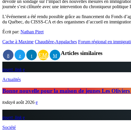
dévoilé un sondage sur l’impact des nouvelles mesures en immigrat
journée s’est clôturée avec une intervention du chroniqueur politique Ir
L’événement a été rendu possible grâce au financement du Fonds d’a
du Québec, du CISSS-CA et des organismes d’accueil en immigration
Écrit par:
Nathan Piret
Cache à Maxime
Chaudière-Appalaches
Forum régional en immigrat
Articles similaires
EMAIL
insert_link
Actualités
Bonne nouvelle pour la maison de jeunes Les Oliviers
today
4 août 2026
insert_link
Société