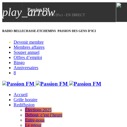
play_arrow
Passion FM
Passion Des Gens D'ici - EN DIRECT
play_arrow
RADIO BELLECHASSE-ETCHEMINS
PASSION DES GENS D’ICI
Passion FM
Passion des gens d'ici - EN DIRECT
Devenir membre
Membres affaires
play_arrow
Souper annuel
05 août 2026 - Ressourcerie de Bellechasse avec Nadine B
Offres d’emploi
Bingo
Anniversaires
Accueil
Grille horaire
Rediffusion
Élections 2025
Debout, c’est l’heure
Entre-nous
Le retour