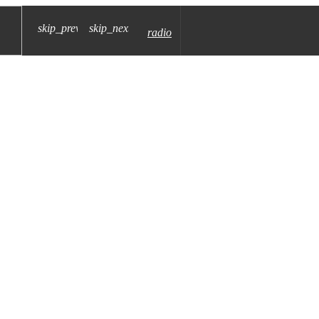
skip_previous
skip_next
radio
élanger