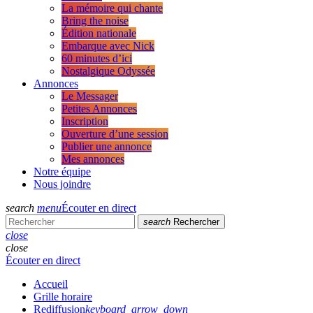
La mémoire qui chante
Bring the noise
Édition nationale
Embarque avec Nick
60 minutes d’ici
Nostalgique Odyssée
Annonces
Le Messager
Petites Annonces
Inscription
Ouverture d’une session
Publier une annonce
Mes annonces
Notre équipe
Nous joindre
search
menu
Écouter en direct
search
Rechercher
close
close
Écouter en direct
Accueil
Grille horaire
Rediffusion
keyboard_arrow_down