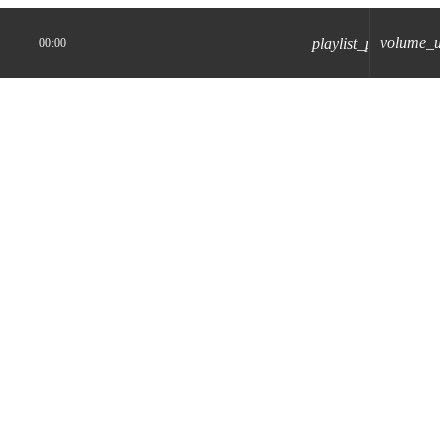
volume_u
playlist_play
00:00