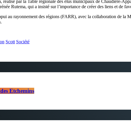
ion, réalisé par la Table régionale des élus municipaux de Chaudièr
énée Rutema, qui a insisté sur l’importance de créer des liens et de favo
ppui au rayonnement des régions (FARR), avec la collaboration de la
.
ion
Scott
Société
 des Etchemins