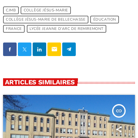
CJMB
COLLÈGE JÉSUS-MARIE
COLLÈGE JÉSUS-MARIE DE BELLECHASSE
ÉDUCATION
FRANCE
LYCÉE JEANNE D’ARC DE REMIREMONT
email
ARTICLES SIMILAIRES
insert_link