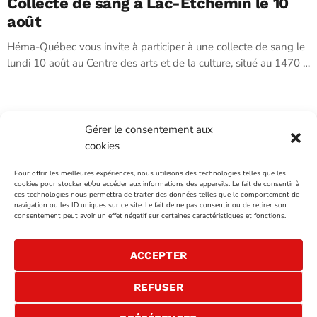
Collecte de sang à Lac-Etchemin le 10
août
Héma-Québec vous invite à participer à une collecte de sang le
lundi 10 août au Centre des arts et de la culture, situé au 1470 …
Gérer le consentement aux
cookies
INTÉGRATION ET INFOGRAPHIE:
FOLO
Pour offrir les meilleures expériences, nous utilisons des technologies telles que les
cookies pour stocker et/ou accéder aux informations des appareils. Le fait de consentir à
ces technologies nous permettra de traiter des données telles que le comportement de
VENTES PUBLICITAIRES
navigation ou les ID uniques sur ce site. Le fait de ne pas consentir ou de retirer son
consentement peut avoir un effet négatif sur certaines caractéristiques et fonctions.
NOUS JOINDRE
ACCEPTER
REFUSER