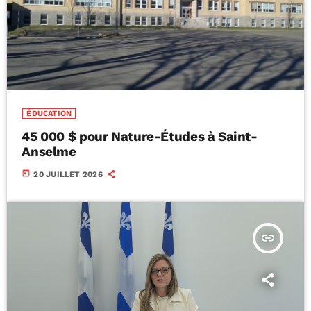
ÉDUCATION
45 000 $ pour Nature-Études à Saint-
Anselme
today
20 JUILLET 2026
insert_link