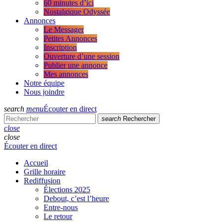
60 minutes d’ici
Nostalgique Odyssée
Annonces
Le Messager
Petites Annonces
Inscription
Ouverture d’une session
Publier une annonce
Mes annonces
Notre équipe
Nous joindre
search
menu
Écouter en direct
search
Rechercher
close
close
Écouter en direct
Accueil
Grille horaire
Rediffusion
Élections 2025
Debout, c’est l’heure
Entre-nous
Le retour