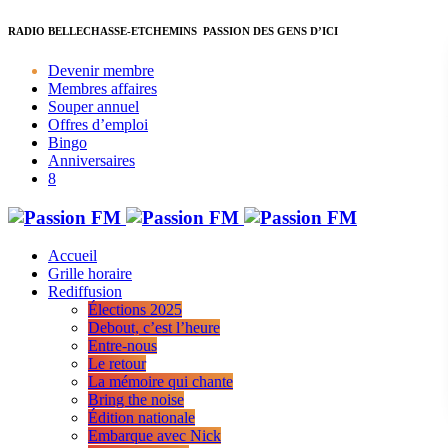
RADIO BELLECHASSE-ETCHEMINS
PASSION DES GENS D’ICI
Devenir membre
Membres affaires
Souper annuel
Offres d’emploi
Bingo
Anniversaires
Accueil
Grille horaire
Rediffusion
Élections 2025
Debout, c’est l’heure
Entre-nous
Le retour
La mémoire qui chante
Bring the noise
Édition nationale
Embarque avec Nick