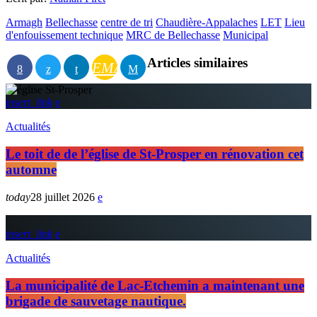
Armagh
Bellechasse
centre de tri
Chaudière-Appalaches
LET
Lieu
d'enfouissement technique
MRC de Bellechasse
Municipal
Articles similaires
EMAIL
insert_link
Actualités
Le toit de de l’église de St-Prosper en rénovation cet
automne
today
28 juillet 2026
insert_link
Actualités
La municipalité de Lac-Etchemin a maintenant une
brigade de sauvetage nautique.