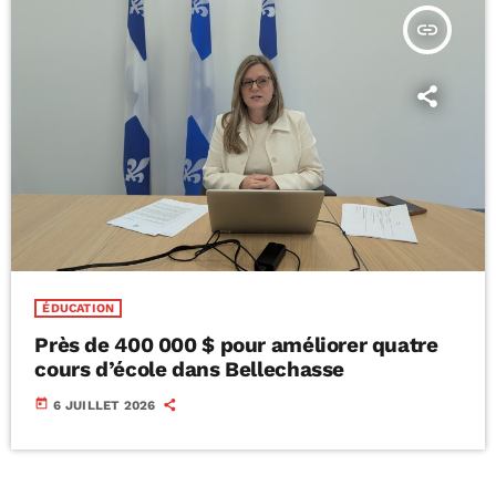
insert_link
ÉDUCATION
Près de 400 000 $ pour améliorer quatre
cours d’école dans Bellechasse
today
6 JUILLET 2026