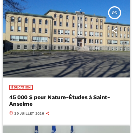
insert_link
ÉDUCATION
45 000 $ pour Nature-Études à Saint-
Anselme
today
20 JUILLET 2026