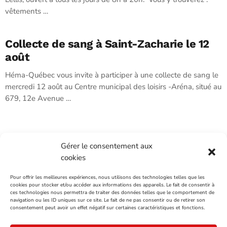
vêtements …
Collecte de sang à Saint-Zacharie le 12
août
Héma-Québec vous invite à participer à une collecte de sang le
mercredi 12 août au Centre municipal des loisirs -Aréna, situé au
679, 12e Avenue …
Gérer le consentement aux
cookies
INTÉGRATION ET INFOGRAPHIE:
FOLO
Pour offrir les meilleures expériences, nous utilisons des technologies telles que les
cookies pour stocker et/ou accéder aux informations des appareils. Le fait de consentir à
ces technologies nous permettra de traiter des données telles que le comportement de
VENTES PUBLICITAIRES
navigation ou les ID uniques sur ce site. Le fait de ne pas consentir ou de retirer son
consentement peut avoir un effet négatif sur certaines caractéristiques et fonctions.
NOUS JOINDRE