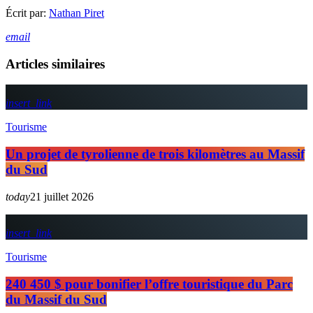
Écrit par:
Nathan Piret
email
Articles similaires
insert_link
Tourisme
Un projet de tyrolienne de trois kilomètres au Massif
du Sud
today
21 juillet 2026
insert_link
Tourisme
240 450 $ pour bonifier l’offre touristique du Parc
du Massif du Sud