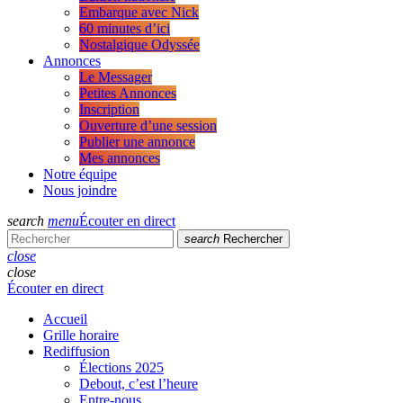
Embarque avec Nick
60 minutes d’ici
Nostalgique Odyssée
Annonces
Le Messager
Petites Annonces
Inscription
Ouverture d’une session
Publier une annonce
Mes annonces
Notre équipe
Nous joindre
search
menu
Écouter en direct
search
Rechercher
close
close
Écouter en direct
Accueil
Grille horaire
Rediffusion
Élections 2025
Debout, c’est l’heure
Entre-nous