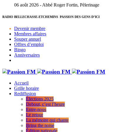
06 août 2026 - Abbé Roger Fortin, Pèlerinage
RADIO BELLECHASSE-ETCHEMINS
PASSION DES GENS D’ICI
Devenir membre
Membres affaires
Souper annuel
Offres d’emploi
Bingo
Anniversaires
Accueil
Grille horaire
Rediffusion
Élections 2025
Debout, c’est l’heure
Entre-nous
Le retour
La mémoire qui chante
Bring the noise
Édition nationale