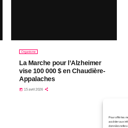
Organisme
La Marche pour l’Alzheimer
vise 100 000 $ en Chaudière-
Appalaches
15 avril 2026
today
Pour offrir les 
accéder aux inf
données telles 