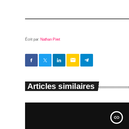
Écrit par:
Nathan Piret
email
Articles similaires
insert_link