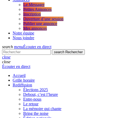
Le Messager
Petites Annonces
Inscription
Ouverture d’une session
Publier une annonce
Mes annonces
Notre équipe
Nous joindre
search
menu
Écouter en direct
search
Rechercher
close
close
Écouter en direct
Accueil
Grille horaire
Rediffusion
Élections 2025
Debout, c’est l’heure
Entre-nous
Le retour
La mémoire qui chante
Bring the noise