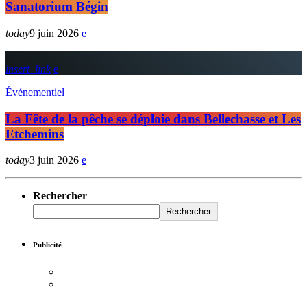
Sanatorium Bégin
today
9 juin 2026
insert_link
Événementiel
La Fête de la pêche se déploie dans Bellechasse et Les
Etchemins
today
3 juin 2026
Rechercher
Rechercher
Publicité