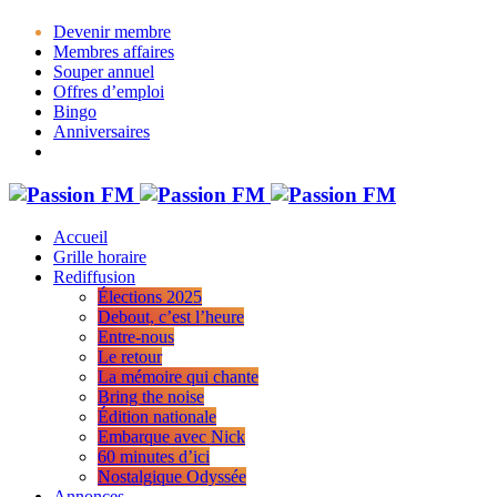
Devenir membre
Membres affaires
Souper annuel
Offres d’emploi
Bingo
Anniversaires
Accueil
Grille horaire
Rediffusion
Élections 2025
Debout, c’est l’heure
Entre-nous
Le retour
La mémoire qui chante
Bring the noise
Édition nationale
Embarque avec Nick
60 minutes d’ici
Nostalgique Odyssée
Annonces