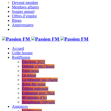
Devenir membre
Membres affaires
Souper annuel
Offres d’emploi
Bingo
Anniversaires
Accueil
Grille horaire
Rediffusion
Élections 2025
Debout, c’est l’heure
Entre-nous
Le retour
La mémoire qui chante
Bring the noise
Édition nationale
Embarque avec Nick
60 minutes d’ici
Nostalgique Odyssée
Annonces
Le Messager