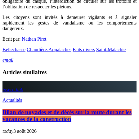
obligatoire du casque, l’interdiction de circuler sur les trottoirs et
l’obligation de respecter les piétons.
Les citoyens sont invités à demeurer vigilants et à signaler
rapidement les gestes de vandalisme ou les comportements
dangereux.
Écrit par:
Nathan Piret
Bellechasse
Chaudière-Appalaches
Faits divers
Saint-Malachie
email
Articles similaires
insert_link
Actualités
Bilan de noyades et de décès sur la route durant les
vacances de la construction
today
3 août 2026