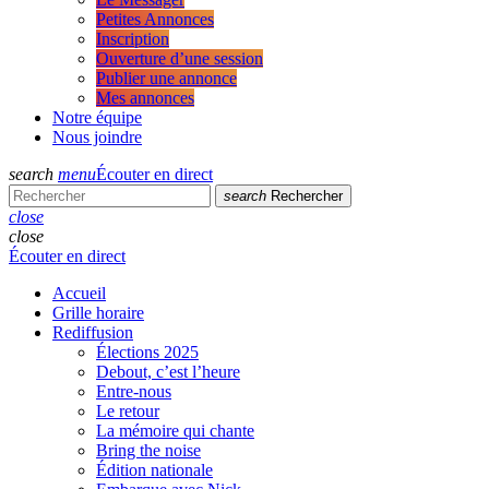
Petites Annonces
Inscription
Ouverture d’une session
Publier une annonce
Mes annonces
Notre équipe
Nous joindre
search
menu
Écouter en direct
search
Rechercher
close
close
Écouter en direct
Accueil
Grille horaire
Rediffusion
Élections 2025
Debout, c’est l’heure
Entre-nous
Le retour
La mémoire qui chante
Bring the noise
Édition nationale