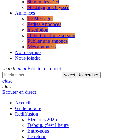
60 minutes d’ici
Nostalgique Odyssée
Annonces
Le Messager
Petites Annonces
Inscription
Ouverture d’une session
Publier une annonce
Mes annonces
Notre équipe
Nous joindre
search
menu
Écouter en direct
search
Rechercher
close
close
Écouter en direct
Accueil
Grille horaire
Rediffusion
Élections 2025
Debout, c’est l’heure
Entre-nous
Le retour