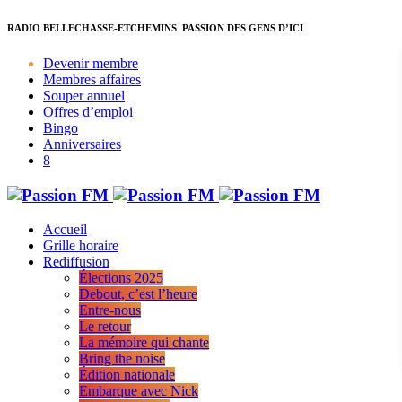
RADIO BELLECHASSE-ETCHEMINS
PASSION DES GENS D’ICI
Devenir membre
Membres affaires
Souper annuel
Offres d’emploi
Bingo
Anniversaires
Accueil
Grille horaire
Rediffusion
Élections 2025
Debout, c’est l’heure
Entre-nous
Le retour
La mémoire qui chante
Bring the noise
Édition nationale
Embarque avec Nick