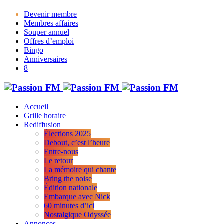
Devenir membre
Membres affaires
Souper annuel
Offres d’emploi
Bingo
Anniversaires
Accueil
Grille horaire
Rediffusion
Élections 2025
Debout, c’est l’heure
Entre-nous
Le retour
La mémoire qui chante
Bring the noise
Édition nationale
Embarque avec Nick
60 minutes d’ici
Nostalgique Odyssée
Annonces