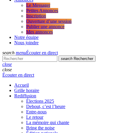
Le Messager
Petites Annonces
Inscription
Ouverture d’une session
Publier une annonce
Mes annonces
Notre équipe
Nous joindre
search
menu
Écouter en direct
search
Rechercher
close
close
Écouter en direct
Accueil
Grille horaire
Rediffusion
Élections 2025
Debout, c’est l’heure
Entre-nous
Le retour
La mémoire qui chante
Bring the noise