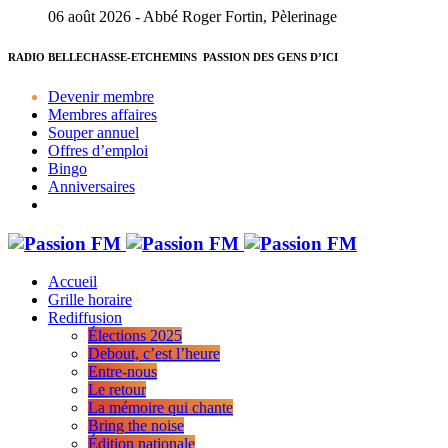
06 août 2026 - Abbé Roger Fortin, Pèlerinage
RADIO BELLECHASSE-ETCHEMINS
PASSION DES GENS D’ICI
Devenir membre
Membres affaires
Souper annuel
Offres d’emploi
Bingo
Anniversaires
Accueil
Grille horaire
Rediffusion
Élections 2025
Debout, c’est l’heure
Entre-nous
Le retour
La mémoire qui chante
Bring the noise
Édition nationale