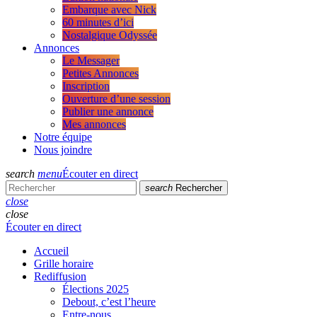
Embarque avec Nick
60 minutes d’ici
Nostalgique Odyssée
Annonces
Le Messager
Petites Annonces
Inscription
Ouverture d’une session
Publier une annonce
Mes annonces
Notre équipe
Nous joindre
search
menu
Écouter en direct
search
Rechercher
close
close
Écouter en direct
Accueil
Grille horaire
Rediffusion
Élections 2025
Debout, c’est l’heure
Entre-nous