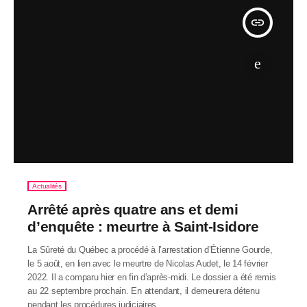
insert_link
Actualités
Arrêté après quatre ans et demi
d’enquête : meurtre à Saint-Isidore
La Sûreté du Québec a procédé à l’arrestation d’Étienne Gourde,
le 5 août, en lien avec le meurtre de Nicolas Audet, le 14 février
2022. Il a comparu hier en fin d’après-midi. Le dossier a été remis
au 22 septembre prochain. En attendant, il demeurera détenu
pendant les procédures judiciaires.