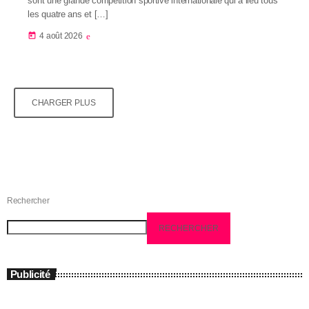
sont une grande compétition sportive internationale qui a lieu tous
les quatre ans et […]
today
4 août 2026
CHARGER PLUS
Rechercher
RECHERCHER
Publicité