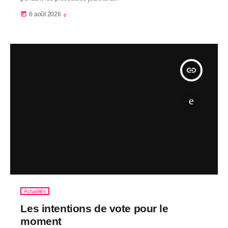
today
6 août 2026
insert_link
Actualités
Les intentions de vote pour le
moment