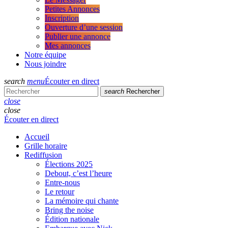
Petites Annonces
Inscription
Ouverture d’une session
Publier une annonce
Mes annonces
Notre équipe
Nous joindre
search
menu
Écouter en direct
search
Rechercher
close
close
Écouter en direct
Accueil
Grille horaire
Rediffusion
Élections 2025
Debout, c’est l’heure
Entre-nous
Le retour
La mémoire qui chante
Bring the noise
Édition nationale