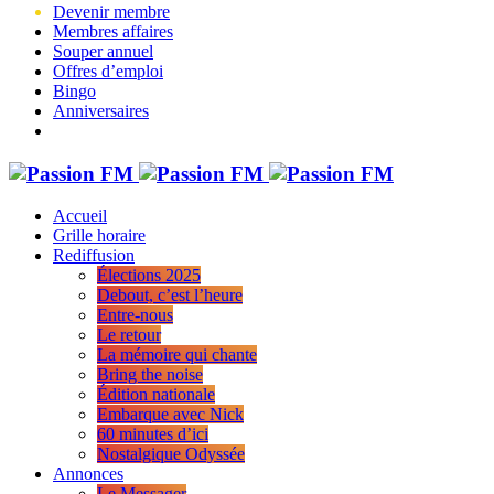
Devenir membre
Membres affaires
Souper annuel
Offres d’emploi
Bingo
Anniversaires
Accueil
Grille horaire
Rediffusion
Élections 2025
Debout, c’est l’heure
Entre-nous
Le retour
La mémoire qui chante
Bring the noise
Édition nationale
Embarque avec Nick
60 minutes d’ici
Nostalgique Odyssée
Annonces
Le Messager