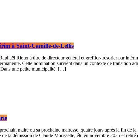
rim à Saint-Camille-de-Lellis
haël Rioux à titre de directeur général et greffier-trésorier par intéri
manente. Cette nomination survient dans un contexte de transition admin
. Dans une petite municipalité, […]
rie
ochain maire ou sa prochaine mairesse, quatre jours après la fin de la p
e de la démission de Claude Morissette, élu en novembre 2025 et retiré 