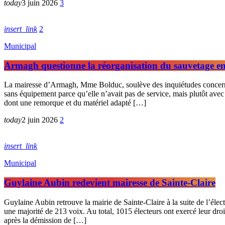
today
3 juin 2026
3
insert_link
2
Municipal
Armagh questionne la réorganisation du sauvetage en 
La mairesse d’Armagh, Mme Bolduc, soulève des inquiétudes concernan
sans équipement parce qu’elle n’avait pas de service, mais plutôt avec
dont une remorque et du matériel adapté […]
today
2 juin 2026
2
insert_link
Municipal
Guylaine Aubin redevient mairesse de Sainte-Claire
Guylaine Aubin retrouve la mairie de Sainte-Claire à la suite de l’éle
une majorité de 213 voix. Au total, 1015 électeurs ont exercé leur droit 
après la démission de […]