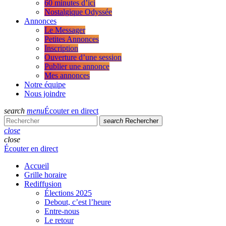
60 minutes d’ici
Nostalgique Odyssée
Annonces
Le Messager
Petites Annonces
Inscription
Ouverture d’une session
Publier une annonce
Mes annonces
Notre équipe
Nous joindre
search
menu
Écouter en direct
search
Rechercher
close
close
Écouter en direct
Accueil
Grille horaire
Rediffusion
Élections 2025
Debout, c’est l’heure
Entre-nous
Le retour