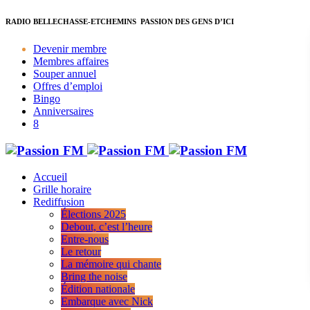
RADIO BELLECHASSE-ETCHEMINS
PASSION DES GENS D’ICI
Devenir membre
Membres affaires
Souper annuel
Offres d’emploi
Bingo
Anniversaires
Accueil
Grille horaire
Rediffusion
Élections 2025
Debout, c’est l’heure
Entre-nous
Le retour
La mémoire qui chante
Bring the noise
Édition nationale
Embarque avec Nick