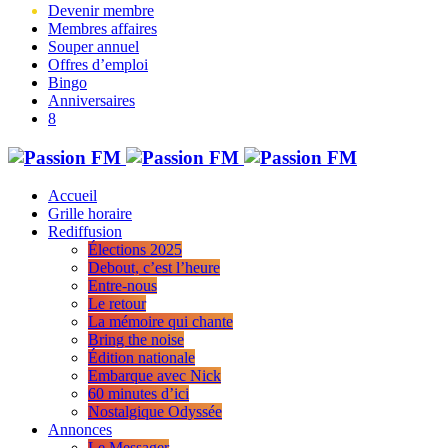
Devenir membre
Membres affaires
Souper annuel
Offres d’emploi
Bingo
Anniversaires
Accueil
Grille horaire
Rediffusion
Élections 2025
Debout, c’est l’heure
Entre-nous
Le retour
La mémoire qui chante
Bring the noise
Édition nationale
Embarque avec Nick
60 minutes d’ici
Nostalgique Odyssée
Annonces
Le Messager