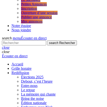
Petites Annonces
Inscription
Ouverture d’une session
Publier une annonce
Mes annonces
Notre équipe
Nous joindre
search
menu
Écouter en direct
search
Rechercher
close
close
Écouter en direct
Accueil
Grille horaire
Rediffusion
Élections 2025
Debout, c’est l’heure
Entre-nous
Le retour
La mémoire qui chante
Bring the noise
Édition nationale