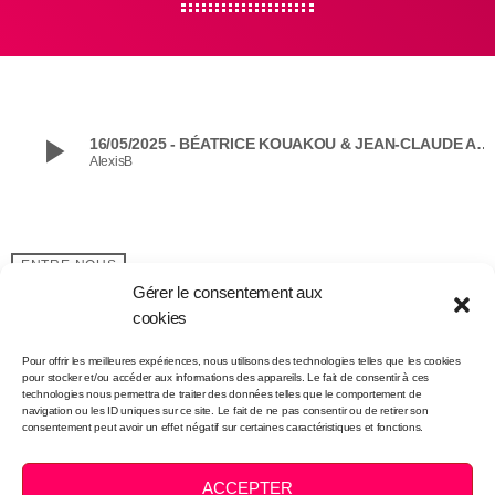
play_arrow
16/05/2025 - BÉATRICE KOUAKOU & JEAN-CLAUDE ADOU - Partie 1
AlexisB
ENTRE-NOUS
Gérer le consentement aux
cookies
email
Pour offrir les meilleures expériences, nous utilisons des technologies telles que les cookies
pour stocker et/ou accéder aux informations des appareils. Le fait de consentir à ces
technologies nous permettra de traiter des données telles que le comportement de
navigation ou les ID uniques sur ce site. Le fait de ne pas consentir ou de retirer son
consentement peut avoir un effet négatif sur certaines caractéristiques et fonctions.
Intégration et infographie:
FOLO
ACCEPTER