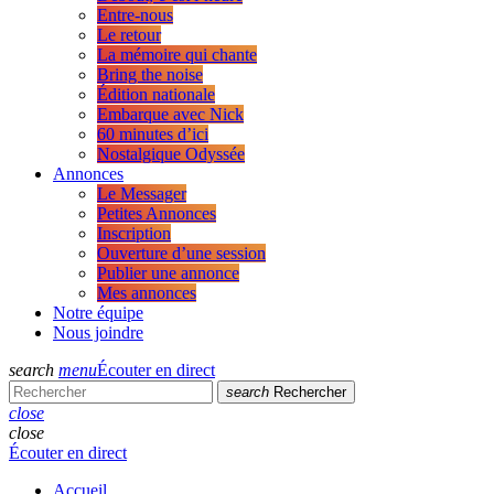
Entre-nous
Le retour
La mémoire qui chante
Bring the noise
Édition nationale
Embarque avec Nick
60 minutes d’ici
Nostalgique Odyssée
Annonces
Le Messager
Petites Annonces
Inscription
Ouverture d’une session
Publier une annonce
Mes annonces
Notre équipe
Nous joindre
search
menu
Écouter en direct
search
Rechercher
close
close
Écouter en direct
Accueil