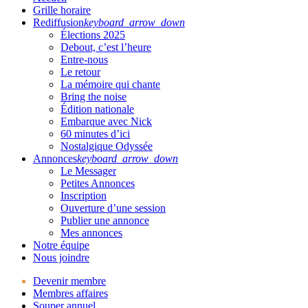
Grille horaire
Rediffusion
keyboard_arrow_down
Élections 2025
Debout, c’est l’heure
Entre-nous
Le retour
La mémoire qui chante
Bring the noise
Édition nationale
Embarque avec Nick
60 minutes d’ici
Nostalgique Odyssée
Annonces
keyboard_arrow_down
Le Messager
Petites Annonces
Inscription
Ouverture d’une session
Publier une annonce
Mes annonces
Notre équipe
Nous joindre
Devenir membre
Membres affaires
Souper annuel