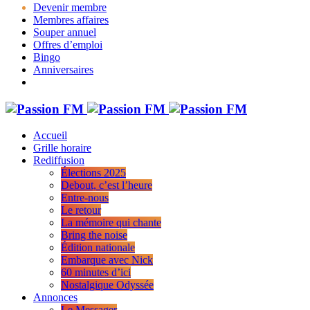
Devenir membre
Membres affaires
Souper annuel
Offres d’emploi
Bingo
Anniversaires
Accueil
Grille horaire
Rediffusion
Élections 2025
Debout, c’est l’heure
Entre-nous
Le retour
La mémoire qui chante
Bring the noise
Édition nationale
Embarque avec Nick
60 minutes d’ici
Nostalgique Odyssée
Annonces
Le Messager