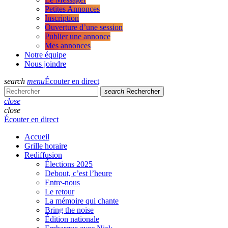
Petites Annonces
Inscription
Ouverture d’une session
Publier une annonce
Mes annonces
Notre équipe
Nous joindre
search
menu
Écouter en direct
search
Rechercher
close
close
Écouter en direct
Accueil
Grille horaire
Rediffusion
Élections 2025
Debout, c’est l’heure
Entre-nous
Le retour
La mémoire qui chante
Bring the noise
Édition nationale