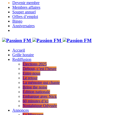
Devenir membre
Membres affaires
Souper annuel
Offres d’emploi
Bingo
Anniversaires
Accueil
Grille horaire
Rediffusion
Élections 2025
Debout, c’est l’heure
Entre-nous
Le retour
La mémoire qui chante
Bring the noise
Édition nationale
Embarque avec Nick
60 minutes d’ici
Nostalgique Odyssée
Annonces
Le Messager