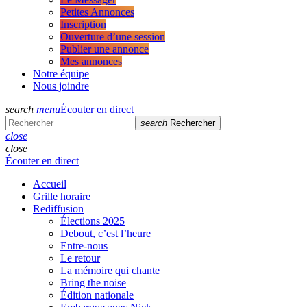
Petites Annonces
Inscription
Ouverture d’une session
Publier une annonce
Mes annonces
Notre équipe
Nous joindre
search
menu
Écouter en direct
search
Rechercher
close
close
Écouter en direct
Accueil
Grille horaire
Rediffusion
Élections 2025
Debout, c’est l’heure
Entre-nous
Le retour
La mémoire qui chante
Bring the noise
Édition nationale