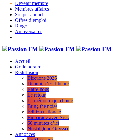
Devenir membre
Membres affaires
Souper annuel
Offres d’emploi
Bingo
Anniversaires
Accueil
Grille horaire
Rediffusion
Élections 2025
Debout, c’est l’heure
Entre-nous
Le retour
La mémoire qui chante
Bring the noise
Édition nationale
Embarque avec Nick
60 minutes d’ici
Nostalgique Odyssée
Annonces
Le Messager