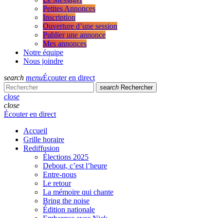
Petites Annonces
Inscription
Ouverture d’une session
Publier une annonce
Mes annonces
Notre équipe
Nous joindre
search
menu
Écouter en direct
search
Rechercher
close
close
Écouter en direct
Accueil
Grille horaire
Rediffusion
Élections 2025
Debout, c’est l’heure
Entre-nous
Le retour
La mémoire qui chante
Bring the noise
Édition nationale