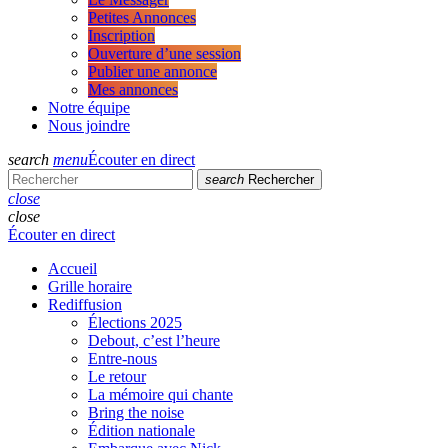
Petites Annonces
Inscription
Ouverture d’une session
Publier une annonce
Mes annonces
Notre équipe
Nous joindre
search
menu
Écouter en direct
search
Rechercher
close
close
Écouter en direct
Accueil
Grille horaire
Rediffusion
Élections 2025
Debout, c’est l’heure
Entre-nous
Le retour
La mémoire qui chante
Bring the noise
Édition nationale