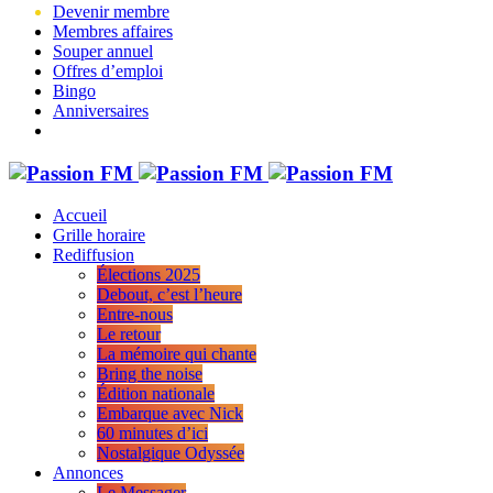
Devenir membre
Membres affaires
Souper annuel
Offres d’emploi
Bingo
Anniversaires
Accueil
Grille horaire
Rediffusion
Élections 2025
Debout, c’est l’heure
Entre-nous
Le retour
La mémoire qui chante
Bring the noise
Édition nationale
Embarque avec Nick
60 minutes d’ici
Nostalgique Odyssée
Annonces
Le Messager